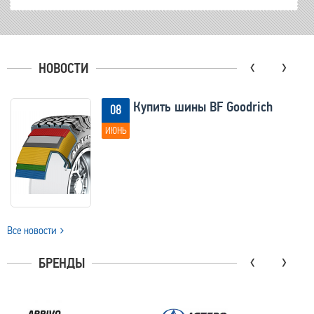
‹
›
НОВОСТИ
Купить шины BF Goodrich
08
ИЮНЬ
Все новости
‹
›
БРЕНДЫ