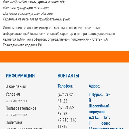
Большой выбор
шины
,
диска
и
колес с/х
;
Наличие продукции на складе;
Доставка в любой уголок России;
Гарантия на весь товар приобретенный у нас
Информация на данном интернет-магазине носит исключительно
информационный (ознакомительный) характер и ни при каких условиях не
является публичной офертой, определяемой положениями Статьи 437
Гражданского кодекса РФ.
ИНФОРМАЦИЯ
КОНТАКТЫ
Телефон:
Адрес:
О компании
Условия
г.Курск, 2-
(4712) 32-
й
соглашения
41-23
Шоссейный
(4712) 32-
Пользовательское
переулок,
69-93
соглашение
д.21д, 1эт.
+7 910-316-
Политика
1 офис
11-18
конфиденциальности
(Административное