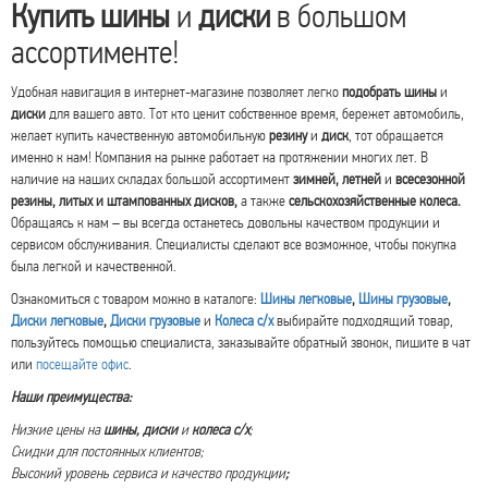
Купить шины
и
диски
в большом
ассортименте!
Удобная навигация в интернет-магазине позволяет легко
подобрать шины
и
диски
для вашего авто. Тот кто ценит собственное время, бережет автомобиль,
желает купить качественную автомобильную
резину
и
диск
, тот обращается
именно к нам! Компания на рынке работает на протяжении многих лет. В
наличие на наших складах большой ассортимент
зимней, летней
и
всесезонной
резины, литых и штампованных дисков,
а также
сельскохозяйственные колеса.
Обращаясь к нам – вы всегда останетесь довольны качеством продукции и
сервисом обслуживания. Специалисты сделают все возможное, чтобы покупка
была легкой и качественной.
Ознакомиться с товаром можно в каталоге:
Шины легковые
,
Шины грузовые
,
Диски легковые
,
Диски грузовые
и
Колеса с/х
выбирайте подходящий товар,
пользуйтесь помощью специалиста, заказывайте обратный звонок, пишите в чат
или
посещайте офис
.
Наши преимущества:
Низкие цены на
шины,
диски
и
колеса с/х
;
Скидки для постоянных клиентов;
Высокий уровень сервиса и качество продукции
;