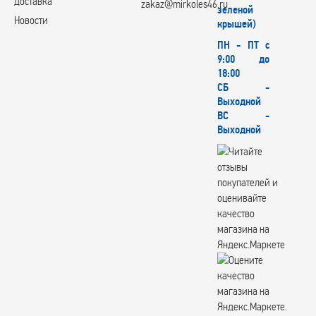
доставка
zakaz@mirkoles46.ru
зеленой
Новости
крышей)
ПН - ПТ с
9:00 до
18:00
СБ -
Выходной
ВС -
Выходной