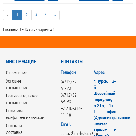
«
1
2
3
4
»
Показано: 1 - 12 из 39 (страниц 4)
ИНФОРМАЦИЯ
КОНТАКТЫ
Телефон:
Адрес:
О компании
Условия
г.Курск, 2-
(4712) 32-
й
соглашения
41-23
Шоссейный
(4712) 32-
Пользовательское
переулок,
69-93
соглашение
д.21д, 1эт.
+7 910-316-
Политика
1 офис
11-18
конфиденциальности
(Административное
желтое
Email:
Оплата и
здание с
доставка
zakaz@mirkoles46.ru