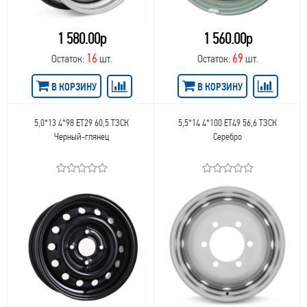
1 580.00р
1 560.00р
16
69
Остаток:
шт.
Остаток:
шт.
В КОРЗИНУ
В КОРЗИНУ
5,0*13 4*98 ET29 60,5 ТЗСК
5,5*14 4*100 ET49 56,6 ТЗСК
Черный-глянец
Серебро