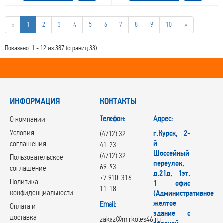
«
1
2
3
4
5
6
7
8
9
10
»
Показано: 1 - 12 из 387 (страниц 33)
ИНФОРМАЦИЯ
КОНТАКТЫ
Телефон:
Адрес:
О компании
Условия
г.Курск, 2-
(4712) 32-
й
соглашения
41-23
Шоссейный
(4712) 32-
Пользовательское
переулок,
69-93
соглашение
д.21д, 1эт.
+7 910-316-
Политика
1 офис
11-18
конфиденциальности
(Административное
желтое
Email:
Оплата и
здание с
доставка
zakaz@mirkoles46.ru