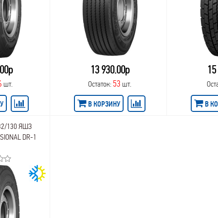
.00р
13 930.00р
15
6
53
шт.
Остаток:
шт.
Ост
У
В КОРЗИНУ
В К
32/130 ЯШЗ
SIONAL DR-1