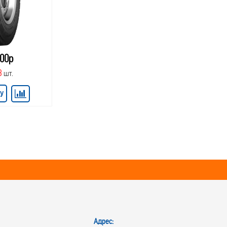
.00р
8
шт.
У
Адрес: