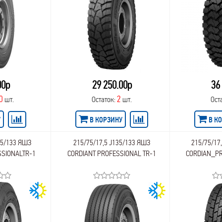
00р
29 250.00р
36
0
2
шт.
Остаток:
шт.
Ост
У
В КОРЗИНУ
В К
35/133 ЯШЗ
215/75/17,5 J135/133 ЯШЗ
215/75/17
SIONALTR-1
CORDIANT PROFESSIONAL TR-1
CORDIAN_PR