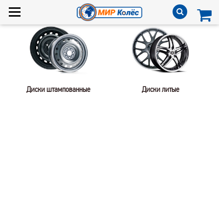
Диски штампованные
Диски литые