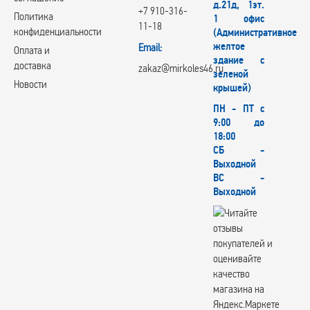
д.21д, 1эт.
+7 910-316-
Политика
1 офис
11-18
конфиденциальности
(Административное
желтое
Email:
Оплата и
здание с
доставка
zakaz@mirkoles46.ru
зеленой
Новости
крышей)
ПН - ПТ с
9:00 до
18:00
СБ -
Выходной
ВС -
Выходной