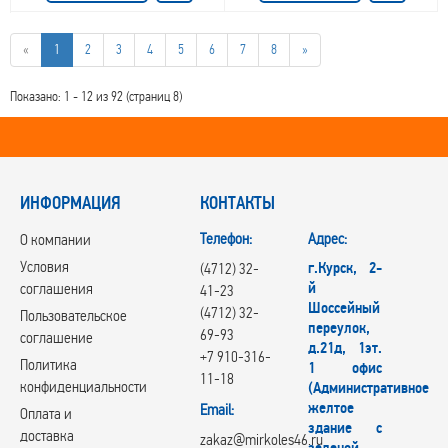
«
1
2
3
4
5
6
7
8
»
Показано: 1 - 12 из 92 (страниц 8)
ИНФОРМАЦИЯ
КОНТАКТЫ
Телефон:
Адрес:
О компании
Условия
г.Курск, 2-
(4712) 32-
й
соглашения
41-23
Шоссейный
(4712) 32-
Пользовательское
переулок,
69-93
соглашение
д.21д, 1эт.
+7 910-316-
Политика
1 офис
11-18
конфиденциальности
(Административное
желтое
Email:
Оплата и
здание с
доставка
zakaz@mirkoles46.ru