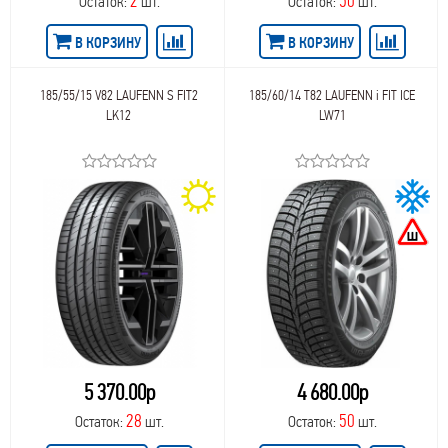
2
50
Остаток:
шт.
Остаток:
шт.
В КОРЗИНУ
В КОРЗИНУ
185/55/15 V82 LAUFENN S FIT2
185/60/14 T82 LAUFENN i FIT ICE
LK12
LW71
5 370.00р
4 680.00р
28
50
Остаток:
шт.
Остаток:
шт.