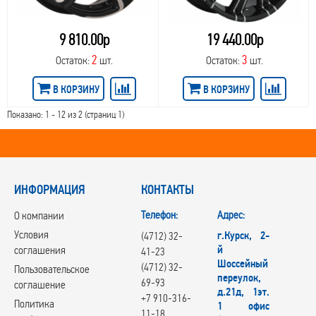
9 810.00р
19 440.00р
2
3
Остаток:
шт.
Остаток:
шт.
В КОРЗИНУ
В КОРЗИНУ
Показано: 1 - 12 из 2 (страниц 1)
ИНФОРМАЦИЯ
КОНТАКТЫ
Телефон:
Адрес:
О компании
Условия
г.Курск, 2-
(4712) 32-
й
соглашения
41-23
Шоссейный
(4712) 32-
Пользовательское
переулок,
69-93
соглашение
д.21д, 1эт.
+7 910-316-
Политика
1 офис
11-18