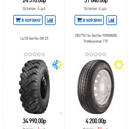
24 310.00р
31 640.00р
4
4
Остаток:
шт.
Остаток:
шт.
В КОРЗИНУ
В КОРЗИНУ
185/75/16c NorTec FORWARD
14/20 NorTec ОИ 25
Professional 170
34 990.00р
4 200.00р