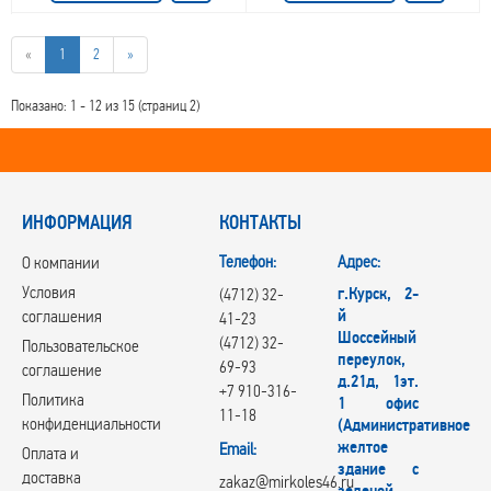
«
1
2
»
Показано: 1 - 12 из 15 (страниц 2)
ИНФОРМАЦИЯ
КОНТАКТЫ
Телефон:
Адрес:
О компании
Условия
г.Курск, 2-
(4712) 32-
й
соглашения
41-23
Шоссейный
(4712) 32-
Пользовательское
переулок,
69-93
соглашение
д.21д, 1эт.
+7 910-316-
Политика
1 офис
11-18
конфиденциальности
(Административное
желтое
Email:
Оплата и
здание с
доставка
zakaz@mirkoles46.ru