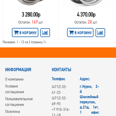
3 280.00р
4 370.00р
169
28
Остаток:
шт.
Остаток:
шт.
В КОРЗИНУ
В КОРЗИНУ
Показано: 1 - 12 из 2 (страниц 1)
ИНФОРМАЦИЯ
КОНТАКТЫ
Телефон:
Адрес:
О компании
Условия
г.Курск, 2-
(4712) 32-
й
соглашения
41-23
Шоссейный
(4712) 32-
Пользовательское
переулок,
69-93
соглашение
д.21д, 1эт.
+7 910-316-
Политика
1 офис
11-18