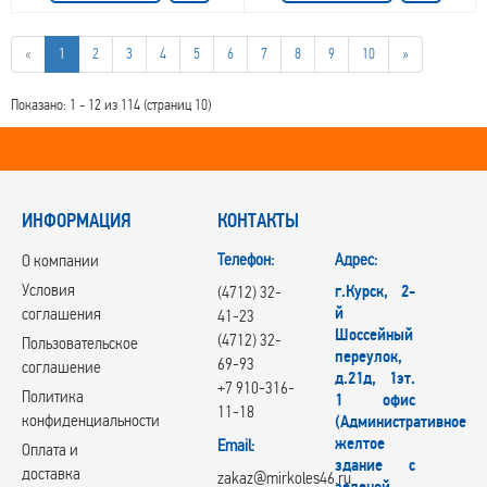
«
1
2
3
4
5
6
7
8
9
10
»
Показано: 1 - 12 из 114 (страниц 10)
ИНФОРМАЦИЯ
КОНТАКТЫ
Телефон:
Адрес:
О компании
Условия
г.Курск, 2-
(4712) 32-
й
соглашения
41-23
Шоссейный
(4712) 32-
Пользовательское
переулок,
69-93
соглашение
д.21д, 1эт.
+7 910-316-
Политика
1 офис
11-18
конфиденциальности
(Административное
желтое
Email:
Оплата и
здание с
доставка
zakaz@mirkoles46.ru