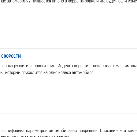
х автомобиля? Нуждается ли оно в корректировке и что будет, если изме
 СКОРОСТИ
сов нагрузки и скорости шин. Индекс скорости - показывает максималь
, который приходится на одно колесо автомобиля.
расшифровка параметров автомобильных покрышек. Описание, что тако