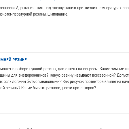
бенности Адаптация шин под эксплуатацию при низких температурах разв
изкотемпературной резины; шипование.
ЗИМНЕЙ РЕЗИНЕ
оможет в выборе нужной резины, дав ответы на вопросы: Какие зимние 
шины для внедорожников? Какую резину называют всесезонной? Допуст
ых осях должны быть одинаковыми? Как рисунок протектора влияет на кач
ней резины? Какие бывают разновидности протекторов?