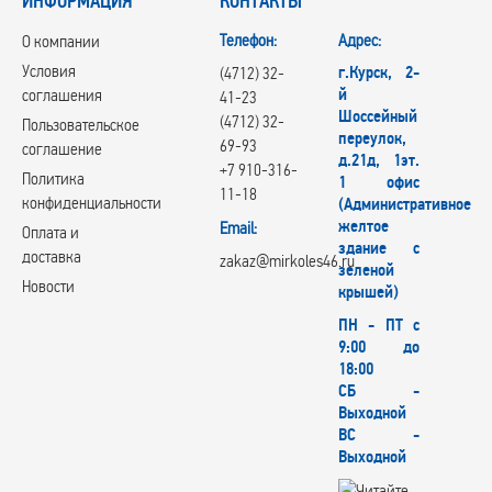
ИНФОРМАЦИЯ
КОНТАКТЫ
Телефон:
Адрес:
О компании
Условия
г.Курск, 2-
(4712) 32-
й
соглашения
41-23
Шоссейный
(4712) 32-
Пользовательское
переулок,
69-93
соглашение
д.21д, 1эт.
+7 910-316-
Политика
1 офис
11-18
конфиденциальности
(Административное
желтое
Email:
Оплата и
здание с
доставка
zakaz@mirkoles46.ru
зеленой
Новости
крышей)
ПН - ПТ с
9:00 до
18:00
СБ -
Выходной
ВС -
Выходной