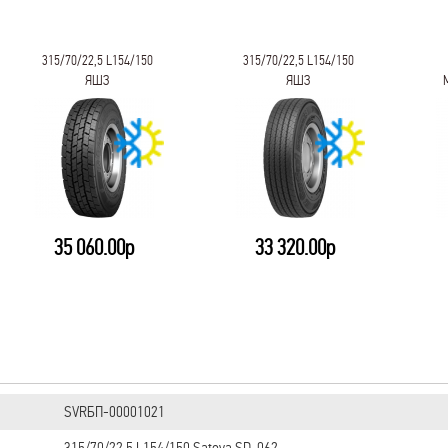
315/70/22,5 L154/150
315/70/22,5 L154/150
ЯШЗ
ЯШЗ
CORDIAN_PROFESSIONAL
CORDIAN_PROFESSIONAL
DR-1
FR-1
35 060.00р
33 320.00р
SVRБП-00001021
315/70/22,5 L154/150 Satoya SD-062