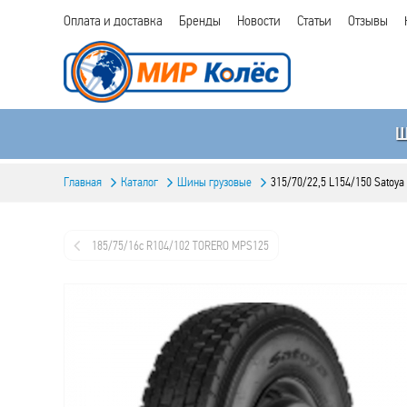
Оплата и доставка
Бренды
Новости
Статьи
Отзывы
Главная
Каталог
Шины грузовые
315/70/22,5 L154/150 Satoya
185/75/16c R104/102 TORERO MPS125