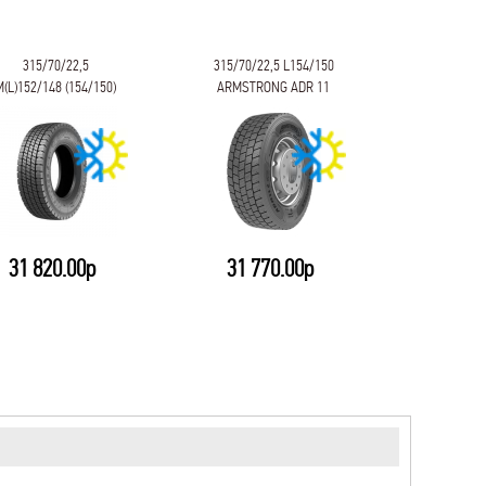
315/70/22,5
315/70/22,5 L154/150
315/70/22
M(L)152/148 (154/150)
ARMSTRONG ADR 11
ЯШЗ C
Белшина Бел-138М
PROFESS
31 820.00р
31 770.00р
30 8