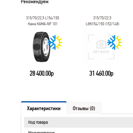
Рекомендуем
315/70/22,5 L154/150
315/70/22,5
Кама КАМА-NF 101
L(M)154/150 (152/148)
ЯШЗ CORDIANT
PROFESSIONAL DR-1
28 400.00р
31 460.00р
Характеристики
Отзывы (0)
Код товара
Наименование