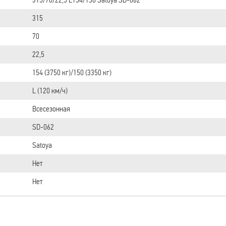
315
70
22,5
154 (3750 кг)/150 (3350 кг)
L (120 км/ч)
Всесезонная
SD-062
Satoya
Нет
Нет