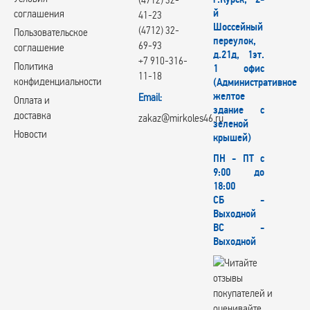
й
соглашения
41-23
Шоссейный
(4712) 32-
Пользовательское
переулок,
69-93
соглашение
д.21д, 1эт.
+7 910-316-
Политика
1 офис
11-18
конфиденциальности
(Административное
желтое
Email:
Оплата и
здание с
доставка
zakaz@mirkoles46.ru
зеленой
Новости
крышей)
ПН - ПТ с
9:00 до
18:00
СБ -
Выходной
ВС -
Выходной