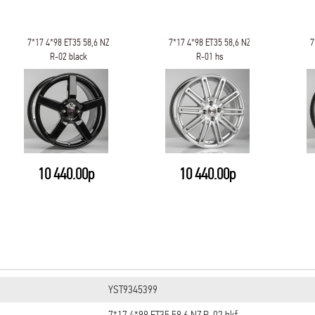
7*17 4*98 ET35 58,6 NZ
7*17 4*98 ET35 58,6 NZ
7
R-02 black
R-01 hs
10 440.00р
10 440.00р
YST9345399
7*17 4*98 ET35 58,6 NZ R-02 bkf