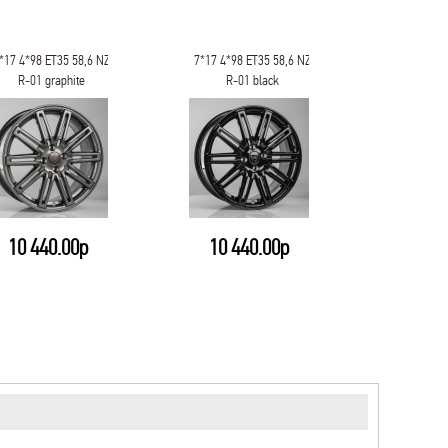
*17 4*98 ET35 58,6 NZ
7*17 4*98 ET35 58,6 NZ
7*17 4*98 
R-01 graphite
R-01 black
R-0
10 440.00р
10 440.00р
11 0