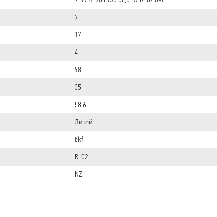
7
17
4
98
35
58,6
Литой
bkf
R-02
NZ