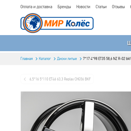
Оплата и доставка
Бренды
Новости
Статьи
Отзывы
Главная
Каталог
Диски литые
7*17 4*98 ET35 58,6 NZ R-02 bkf
6,5*16 5*110 ET46 63,3 Replay CHG56 BKF