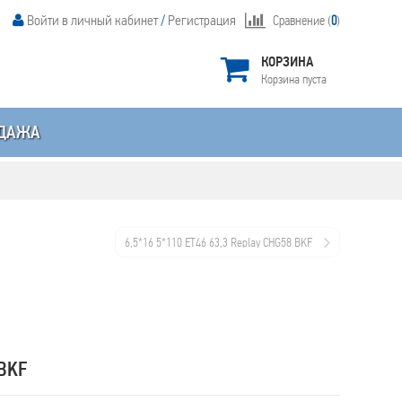
Войти в личный кабинет
/
Регистрация
Сравнение (
0
)
КОРЗИНА
Корзина пуста
ДАЖА
6,5*16 5*110 ET46 63,3 Replay CHG58 BKF
 BKF