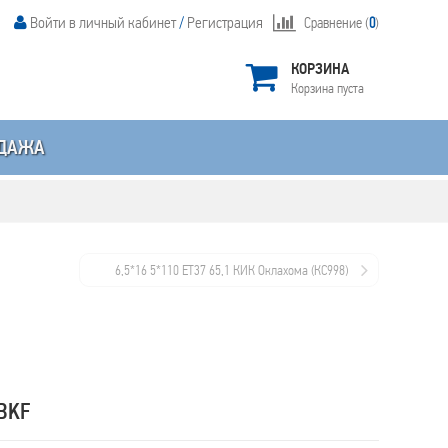
Войти в личный кабинет
/
Регистрация
Сравнение (
0
)
КОРЗИНА
Корзина пуста
ДАЖА
6,5*16 5*110 ET37 65,1 КИК Оклахома (КС998)
Дарк платинум
 BKF