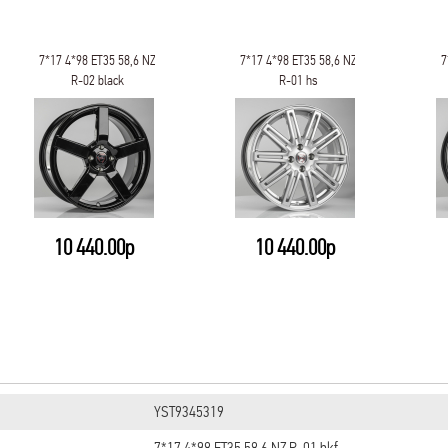
7*17 4*98 ET35 58,6 NZ
7*17 4*98 ET35 58,6 NZ
7
R-02 black
R-01 hs
10 440.00р
10 440.00р
YST9345319
7*17 4*98 ET35 58,6 NZ R-01 bkf