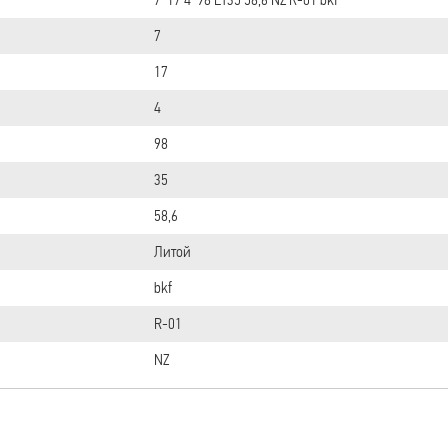
7
17
4
98
35
58,6
Литой
bkf
R-01
NZ