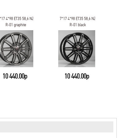
*17 4*98 ET35 58,6 NZ
7*17 4*98 ET35 58,6 NZ
7*17 4*98 
R-01 graphite
R-01 black
R-0
10 440.00р
10 440.00р
11 0