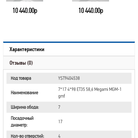
10 440.00р
10 440.00р
Характеристики
Отзывы (0)
Код товара
YST9404538
7*17 4*98 ET35 58,6 Megami MGM-1
Наименование
gmf
Ширина обода:
7
Посадочный
17
диаметр:
Кол-во отверстий:
4