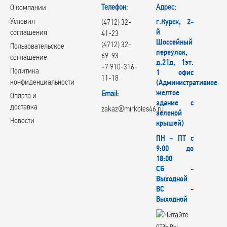
Телефон:
Адрес:
О компании
Условия
г.Курск, 2-
(4712) 32-
й
соглашения
41-23
Шоссейный
(4712) 32-
Пользовательское
переулок,
69-93
соглашение
д.21д, 1эт.
+7 910-316-
Политика
1 офис
11-18
конфиденциальности
(Административное
желтое
Email:
Оплата и
здание с
доставка
zakaz@mirkoles46.ru
зеленой
Новости
крышей)
ПН - ПТ с
9:00 до
18:00
СБ -
Выходной
ВС -
Выходной