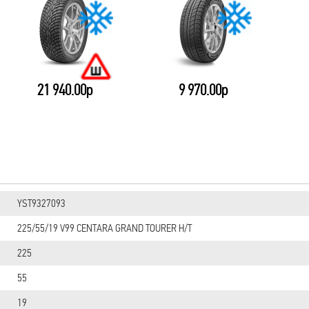
21 940.00р
9 970.00р
YST9327093
225/55/19 V99 CENTARA GRAND TOURER H/T
225
55
19