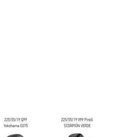
225/55/19 Q99
225/55/19 V99 Pirelli
225/5
Yokohama G075
SCORPION VERDE
Bridgest
D