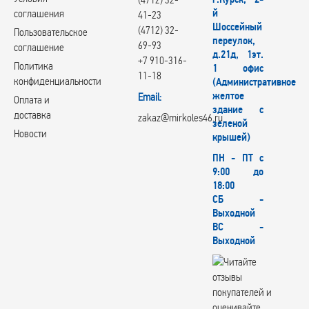
й
соглашения
41-23
Шоссейный
(4712) 32-
Пользовательское
переулок,
69-93
соглашение
д.21д, 1эт.
+7 910-316-
Политика
1 офис
11-18
конфиденциальности
(Административное
желтое
Email:
Оплата и
здание с
доставка
zakaz@mirkoles46.ru
зеленой
Новости
крышей)
ПН - ПТ с
9:00 до
18:00
СБ -
Выходной
ВС -
Выходной