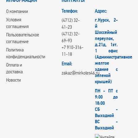
Телефон:
Адрес:
О компании
Условия
г.Курск, 2-
(4712) 32-
й
соглашения
41-23
Шоссейный
(4712) 32-
Пользовательское
переулок,
69-93
соглашение
д.21д, 1эт.
+7 910-316-
Политика
1 офис
11-18
конфиденциальности
(Административное
желтое
Email:
Оплата и
здание с
доставка
zakaz@mirkoles46.ru
зеленой
Новости
крышей)
ПН - ПТ с
9:00 до
18:00
СБ -
Выходной
ВС -
Выходной