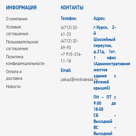
ИНФОРМАЦИЯ
КОНТАКТЫ
Телефон:
Адрес:
О компании
Условия
г.Курск, 2-
(4712) 32-
й
соглашения
41-23
Шоссейный
(4712) 32-
Пользовательское
переулок,
69-93
соглашение
д.21д, 1эт.
+7 910-316-
Политика
1 офис
11-18
конфиденциальности
(Административное
желтое
Email:
Оплата и
здание с
доставка
zakaz@mirkoles46.ru
зеленой
Новости
крышей)
ПН - ПТ с
9:00 до
18:00
СБ -
Выходной
ВС -
Выходной