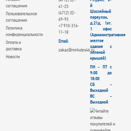
й
соглашения
41-23
Шоссейный
(4712) 32-
Пользовательское
переулок,
69-93
соглашение
д.21д, 1эт.
+7 910-316-
Политика
1 офис
11-18
конфиденциальности
(Административное
желтое
Email:
Оплата и
здание с
доставка
zakaz@mirkoles46.ru
зеленой
Новости
крышей)
ПН - ПТ с
9:00 до
18:00
СБ -
Выходной
ВС -
Выходной