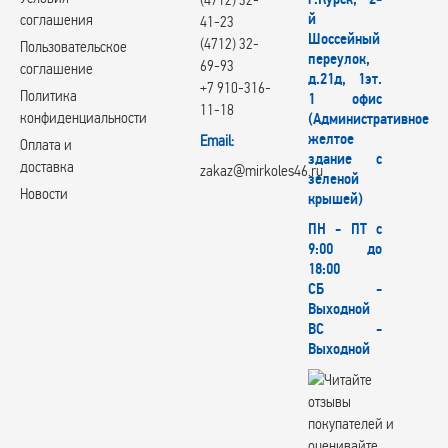
й
соглашения
41-23
Шоссейный
(4712) 32-
Пользовательское
переулок,
69-93
соглашение
д.21д, 1эт.
+7 910-316-
Политика
1 офис
11-18
конфиденциальности
(Административное
желтое
Email:
Оплата и
здание с
доставка
zakaz@mirkoles46.ru
зеленой
Новости
крышей)
ПН - ПТ с
9:00 до
18:00
СБ -
Выходной
ВС -
Выходной