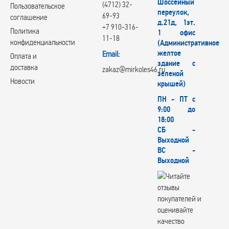
Шоссейный
(4712) 32-
Пользовательское
переулок,
69-93
соглашение
д.21д, 1эт.
+7 910-316-
Политика
1 офис
11-18
конфиденциальности
(Административное
желтое
Email:
Оплата и
здание с
доставка
zakaz@mirkoles46.ru
зеленой
Новости
крышей)
ПН - ПТ с
9:00 до
18:00
СБ -
Выходной
ВС -
Выходной