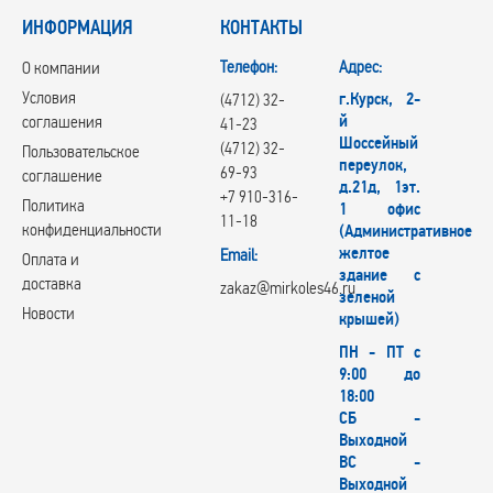
ИНФОРМАЦИЯ
КОНТАКТЫ
Телефон:
Адрес:
О компании
Условия
г.Курск, 2-
(4712) 32-
й
соглашения
41-23
Шоссейный
(4712) 32-
Пользовательское
переулок,
69-93
соглашение
д.21д, 1эт.
+7 910-316-
Политика
1 офис
11-18
конфиденциальности
(Административное
желтое
Email:
Оплата и
здание с
доставка
zakaz@mirkoles46.ru
зеленой
Новости
крышей)
ПН - ПТ с
9:00 до
18:00
СБ -
Выходной
ВС -
Выходной