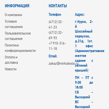
ИНФОРМАЦИЯ
КОНТАКТЫ
Телефон:
Адрес:
О компании
Условия
г.Курск, 2-
(4712) 32-
й
соглашения
41-23
Шоссейный
(4712) 32-
Пользовательское
переулок,
69-93
соглашение
д.21д, 1эт.
+7 910-316-
Политика
1 офис
11-18
конфиденциальности
(Административное
желтое
Email:
Оплата и
здание с
доставка
zakaz@mirkoles46.ru
зеленой
Новости
крышей)
ПН - ПТ с
9:00 до
18:00
СБ -
Выходной
ВС -
Выходной