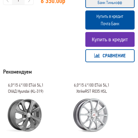
6 350.00
р
Банк Тинькофф
Купить в кредит
Почта Банк
СРАВНЕНИЕ
Рекомендуем
6,0*15 4*100 ET46 54,1
6,0*15 4*100 ET46 54,1
СКАД Hyundai (KL-319)
XtrikeRST R035 HSL
Графит