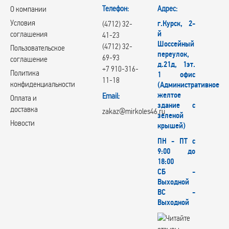
Телефон:
Адрес:
О компании
Условия
г.Курск, 2-
(4712) 32-
й
соглашения
41-23
Шоссейный
(4712) 32-
Пользовательское
переулок,
69-93
соглашение
д.21д, 1эт.
+7 910-316-
Политика
1 офис
11-18
конфиденциальности
(Административное
желтое
Email:
Оплата и
здание с
доставка
zakaz@mirkoles46.ru
зеленой
Новости
крышей)
ПН - ПТ с
9:00 до
18:00
СБ -
Выходной
ВС -
Выходной