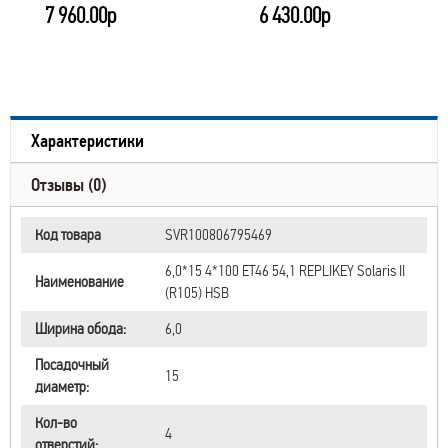
7 960.00р
6 430.00р
Характеристики
Отзывы (0)
Код товара
SVR100806795469
6,0*15 4*100 ET46 54,1 RЕPLIKEY Solaris II
Наименование
(R105) HSB
Ширина обода:
6,0
Посадочный
15
диаметр:
Кол-во
4
отверстий: