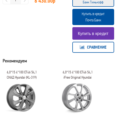
6 430.00
р
Банк Тинькофф
Купить в кредит
Почта Банк
СРАВНЕНИЕ
Рекомендуем
6,0*15 4*100 ET46 54,1
6,0*15 4*100 ET46 54,1
СКАД Hyundai (KL-319)
iFree Original Hyundai
Графит
Solaris II (КС861)
Сильвер