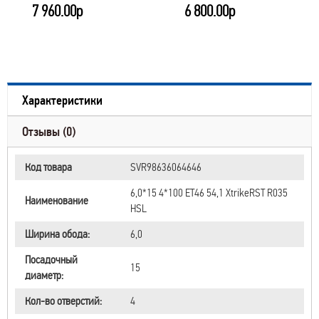
7 960.00р
6 800.00р
Характеристики
Отзывы (0)
Код товара
SVR98636064646
6,0*15 4*100 ET46 54,1 XtrikeRST R035
Наименование
HSL
Ширина обода:
6,0
Посадочный
15
диаметр:
Кол-во отверстий:
4