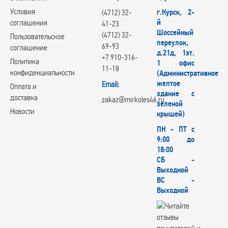
Условия
г.Курск, 2-
(4712) 32-
й
соглашения
41-23
Шоссейный
(4712) 32-
Пользовательское
переулок,
69-93
соглашение
д.21д, 1эт.
+7 910-316-
Политика
1 офис
11-18
конфиденциальности
(Административное
желтое
Email:
Оплата и
здание с
доставка
zakaz@mirkoles46.ru
зеленой
Новости
крышей)
ПН - ПТ с
9:00 до
18:00
СБ -
Выходной
ВС -
Выходной