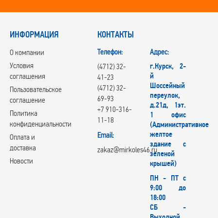
ИНФОРМАЦИЯ
КОНТАКТЫ
Телефон:
Адрес:
О компании
Условия
г.Курск, 2-
(4712) 32-
й
соглашения
41-23
Шоссейный
(4712) 32-
Пользовательское
переулок,
69-93
соглашение
д.21д, 1эт.
+7 910-316-
Политика
1 офис
11-18
конфиденциальности
(Административное
желтое
Email:
Оплата и
здание с
доставка
zakaz@mirkoles46.ru
зеленой
Новости
крышей)
ПН - ПТ с
9:00 до
18:00
СБ -
Выходной