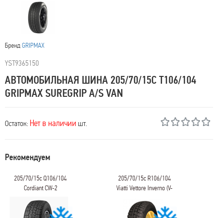
Бренд
GRIPMAX
YST9365150
АВТОМОБИЛЬНАЯ ШИНА 205/70/15C T106/104
GRIPMAX SUREGRIP A/S VAN
Нет в наличии
Остаток:
шт.
Рекомендуем
205/70/15c Q106/104
205/70/15c R106/104
Cordiant CW-2
Viatti Vettore Inverno (V-
524)