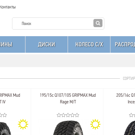
Контакты
ШИНЫ
ДИСКИ
КОЛЕСО C/X
РАСПРО
СОРТИ
GRIPMAX Mud
195/15c Q107/105 GRIPMAX Mud
205/16c Q
T IV
Rage M/T
Ince