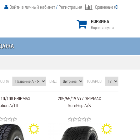
Войти в личный кабинет
/
Регистрация
Сравнение (
0
)
КОРЗИНА
Корзина пуста
ДАЖА
РОВКА
ВИД
ТОВАРОВ
110/108 GRIPMAX
205/55/19 V97 GRIPMAX
ption A/T II
SureGrip A/S