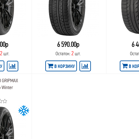
.00р
6 590.00р
6 4
12
2
шт.
Остаток:
шт.
Оста
У
В КОРЗИНУ
В КО
0 GRIPMAX
o Winter