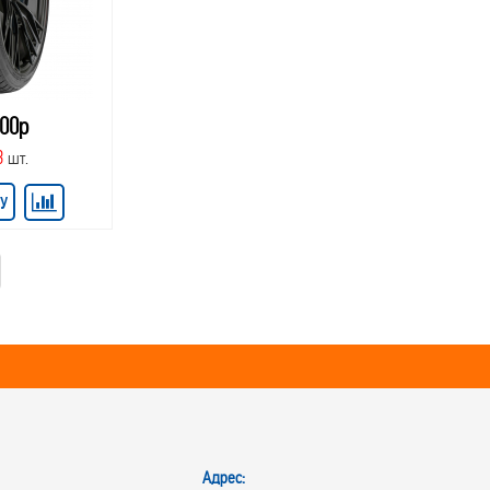
.00р
3
шт.
У
Адрес: