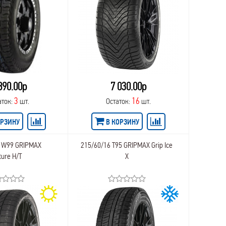
890.00р
7 030.00р
3
16
аток:
шт.
Остаток:
шт.
ОРЗИНУ
В КОРЗИНУ
8 W99 GRIPMAX
215/60/16 T95 GRIPMAX Grip Ice
ture H/T
X