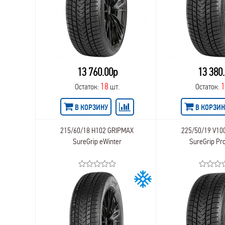
13 760.00р
13 380
18
Остаток:
шт.
Остаток:
В КОРЗИНУ
В КОРЗИН
215/60/18 H102 GRIPMAX
225/50/19 V10
SureGrip eWinter
SureGrip Pr