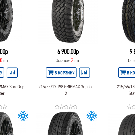
.00р
6 900.00р
9 
50
2
шт.
Остаток:
шт.
Ост
У
В КОРЗИНУ
В К
PMAX SureGrip
215/55/17 T98 GRIPMAX Grip Ice
215/55/1
ter
X
Sta