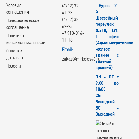
Условия
г.Курск, 2-
(4712) 32-
й
соглашения
41-23
Шоссейный
(4712) 32-
Пользовательское
переулок,
69-93
соглашение
д.21д, 1эт.
+7 910-316-
Политика
1 офис
11-18
конфиденциальности
(Административное
желтое
Email:
Оплата и
здание с
доставка
zakaz@mirkoles46.ru
зеленой
Новости
крышей)
ПН - ПТ с
9:00 до
18:00
СБ -
Выходной
ВС -
Выходной