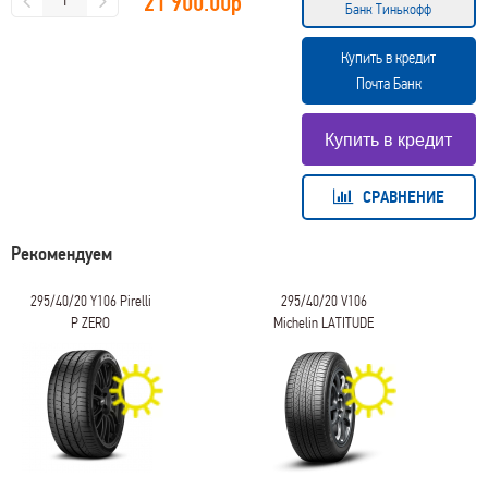
21 900.00
р
Банк Тинькофф
Купить в кредит
Почта Банк
СРАВНЕНИЕ
Рекомендуем
295/40/20 Y106 Pirelli
295/40/20 V106
P ZERO
Michelin LATITUDE
TOUR HP