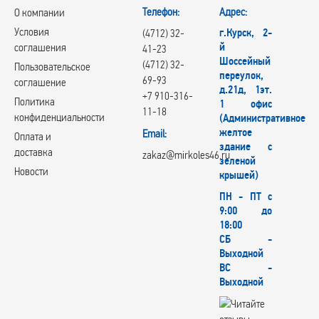
Телефон:
Адрес:
О компании
Условия
г.Курск, 2-
(4712) 32-
й
соглашения
41-23
Шоссейный
(4712) 32-
Пользовательское
переулок,
69-93
соглашение
д.21д, 1эт.
+7 910-316-
Политика
1 офис
11-18
конфиденциальности
(Административное
желтое
Email:
Оплата и
здание с
доставка
zakaz@mirkoles46.ru
зеленой
Новости
крышей)
ПН - ПТ с
9:00 до
18:00
СБ -
Выходной
ВС -
Выходной