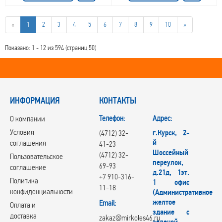
«
1
2
3
4
5
6
7
8
9
10
»
Показано: 1 - 12 из 594 (страниц 50)
ИНФОРМАЦИЯ
КОНТАКТЫ
Телефон:
Адрес:
О компании
Условия
г.Курск, 2-
(4712) 32-
й
соглашения
41-23
Шоссейный
(4712) 32-
Пользовательское
переулок,
69-93
соглашение
д.21д, 1эт.
+7 910-316-
Политика
1 офис
11-18
конфиденциальности
(Административное
желтое
Email:
Оплата и
здание с
доставка
zakaz@mirkoles46.ru