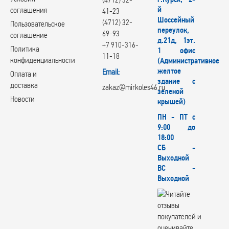
й
соглашения
41-23
Шоссейный
(4712) 32-
Пользовательское
переулок,
69-93
соглашение
д.21д, 1эт.
+7 910-316-
Политика
1 офис
11-18
конфиденциальности
(Административное
желтое
Email:
Оплата и
здание с
доставка
zakaz@mirkoles46.ru
зеленой
Новости
крышей)
ПН - ПТ с
9:00 до
18:00
СБ -
Выходной
ВС -
Выходной