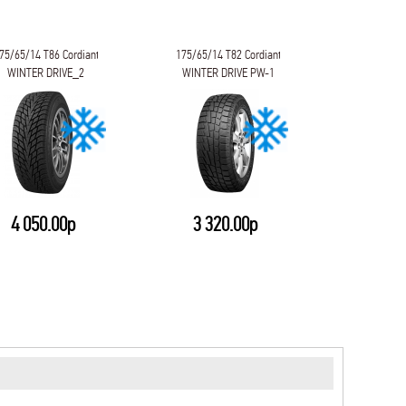
75/65/14 T86 Cordiant
175/65/14 T82 Cordiant
175/65/14 
WINTER DRIVE_2
WINTER DRIVE PW-1
Ком
4 050.00р
3 320.00р
3 93