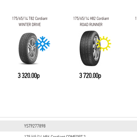
175/65/14 T82 Cordiant
175/65/14 H82 Cordiant
1
WINTER DRIVE
ROAD RUNNER
3 320.00р
3 720.00р
YST9277898
175/65/14 H86 Cordiant COMFORT 2