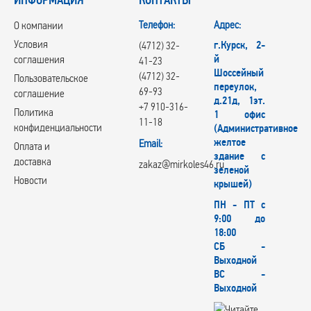
Телефон:
Адрес:
О компании
Условия
г.Курск, 2-
(4712) 32-
й
соглашения
41-23
Шоссейный
(4712) 32-
Пользовательское
переулок,
69-93
соглашение
д.21д, 1эт.
+7 910-316-
Политика
1 офис
11-18
конфиденциальности
(Административное
желтое
Email:
Оплата и
здание с
доставка
zakaz@mirkoles46.ru
зеленой
Новости
крышей)
ПН - ПТ с
9:00 до
18:00
СБ -
Выходной
ВС -
Выходной