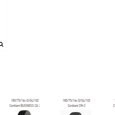
185/75/16c Q104/102
185/75/16c Q104/102
Cordiant BUSINESS CA 2
Cordiant CW-2
C