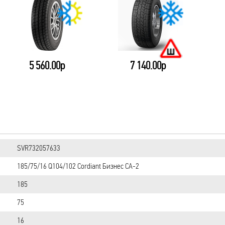
5 560.00р
7 140.00р
SVR732057633
185/75/16 Q104/102 Cordiant Бизнес CA-2
185
75
16