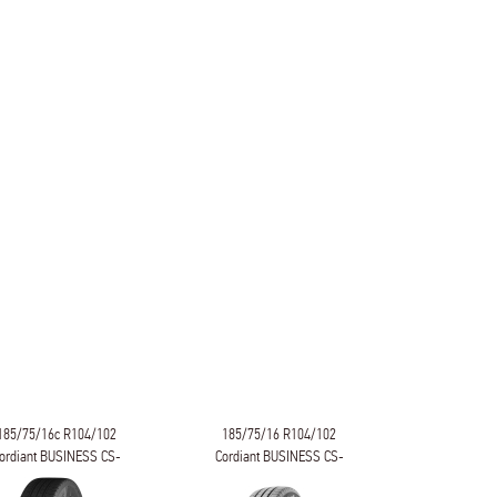
185/75/16c R104/102
185/75/16 R104/102
185/75/
ordiant BUSINESS CS-
Cordiant BUSINESS CS-
FORWARD P
2
2