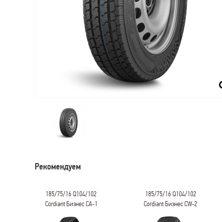
Рекомендуем
185/75/16 Q104/102
185/75/16 Q104/102
к
Cordiant Бизнес CA-1
Cordiant Бизнес CW-2