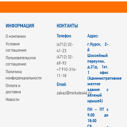
ИНФОРМАЦИЯ
КОНТАКТЫ
Телефон:
Адрес:
О компании
Условия
г.Курск, 2-
(4712) 32-
й
соглашения
41-23
Шоссейный
(4712) 32-
Пользовательское
переулок,
69-93
соглашение
д.21д, 1эт.
+7 910-316-
Политика
1 офис
11-18
конфиденциальности
(Административное
желтое
Email:
Оплата и
здание с
доставка
zakaz@mirkoles46.ru
зеленой
Новости
крышей)
ПН - ПТ с
9:00 до
18:00
СБ -