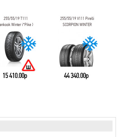
255/55/19 T111
255/55/19 V111 Pirelli
255/55/19 
ankook Winter i*Pike X
SCORPION WINTER
ICE ZER
W429A
15 410.00р
44 340.00р
14 4