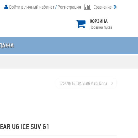
Войти в личный кабинет
/
Регистрация
Сравнение (
0
)
КОРЗИНА
Корзина пуста
ДАЖА
175/70/14 T84 Viatti Viatti Brina
AR UG ICE SUV G1