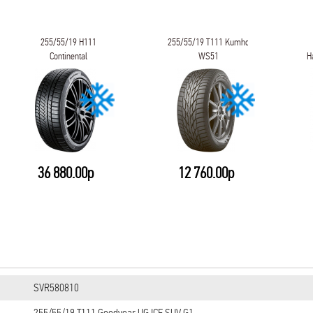
255/55/19 H111
255/55/19 T111 Kumho
Continental
WS51
H
WinterContact TS 850 P
36 880.00р
12 760.00р
SVR580810
255/55/19 T111 Goodyear UG ICE SUV G1