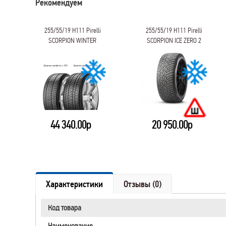
Рекомендуем
n
255/55/19 H111 Pirelli
255/55/19 H111 Pirelli
SCORPION WINTER
SCORPION ICE ZERO 2
44 340.00р
20 950.00р
Характеристики
Отзывы (0)
Код товара
Наименование