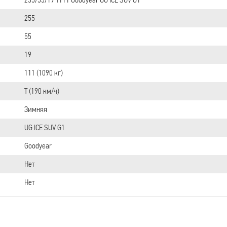
255
55
19
111 (1090 кг)
T (190 км/ч)
Зимняя
UG ICE SUV G1
Goodyear
Нет
Нет