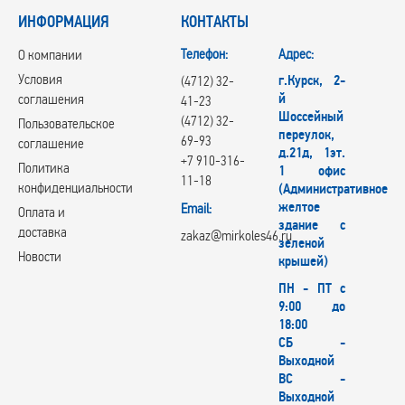
ИНФОРМАЦИЯ
КОНТАКТЫ
Телефон:
Адрес:
О компании
Условия
г.Курск, 2-
(4712) 32-
й
соглашения
41-23
Шоссейный
(4712) 32-
Пользовательское
переулок,
69-93
соглашение
д.21д, 1эт.
+7 910-316-
Политика
1 офис
11-18
конфиденциальности
(Административное
желтое
Email:
Оплата и
здание с
доставка
zakaz@mirkoles46.ru
зеленой
Новости
крышей)
ПН - ПТ с
9:00 до
18:00
СБ -
Выходной
ВС -
Выходной