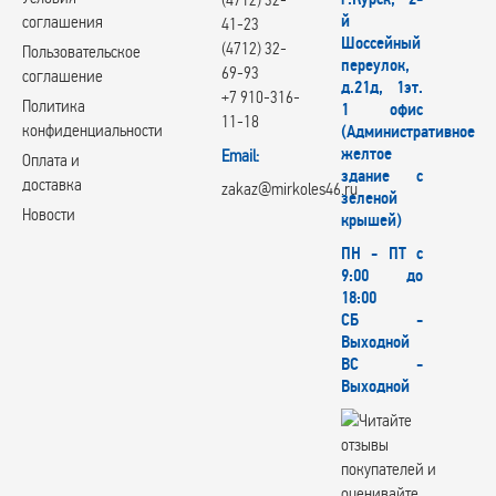
й
соглашения
41-23
Шоссейный
(4712) 32-
Пользовательское
переулок,
69-93
соглашение
д.21д, 1эт.
+7 910-316-
Политика
1 офис
11-18
конфиденциальности
(Административное
желтое
Email:
Оплата и
здание с
доставка
zakaz@mirkoles46.ru
зеленой
Новости
крышей)
ПН - ПТ с
9:00 до
18:00
СБ -
Выходной
ВС -
Выходной