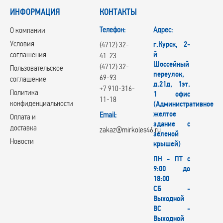
ИНФОРМАЦИЯ
КОНТАКТЫ
Телефон:
Адрес:
О компании
Условия
г.Курск, 2-
(4712) 32-
й
соглашения
41-23
Шоссейный
(4712) 32-
Пользовательское
переулок,
69-93
соглашение
д.21д, 1эт.
+7 910-316-
Политика
1 офис
11-18
конфиденциальности
(Административное
желтое
Email:
Оплата и
здание с
доставка
zakaz@mirkoles46.ru
зеленой
Новости
крышей)
ПН - ПТ с
9:00 до
18:00
СБ -
Выходной
ВС -
Выходной