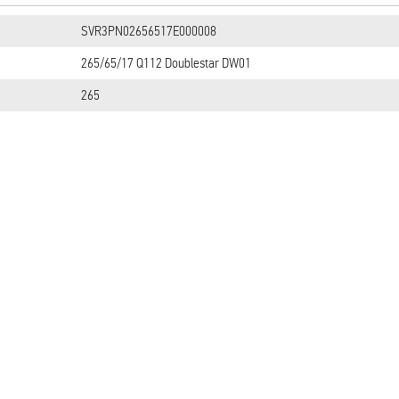
SVR3PN02656517E000008
265/65/17 Q112 Doublestar DW01
265
65
17
112 (1120 кг)
Q (160 км/ч)
Зимняя
DW01
Doublestar
Есть
Нет