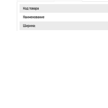
Код товара
Наименование
Ширина:
Профиль:
Диаметр:
Индекс нагрузки:
Индекс скорости:
Сезонность:
Модель:
Бренд:
Шип:
RunFlat: