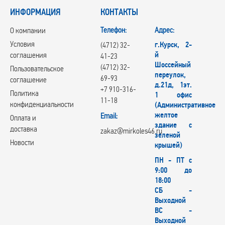
ИНФОРМАЦИЯ
КОНТАКТЫ
Телефон:
Адрес:
О компании
Условия
г.Курск, 2-
(4712) 32-
й
соглашения
41-23
Шоссейный
(4712) 32-
Пользовательское
переулок,
69-93
соглашение
д.21д, 1эт.
+7 910-316-
Политика
1 офис
11-18
конфиденциальности
(Административное
желтое
Email:
Оплата и
здание с
доставка
zakaz@mirkoles46.ru
зеленой
Новости
крышей)
ПН - ПТ с
9:00 до
18:00
СБ -
Выходной
ВС -
Выходной