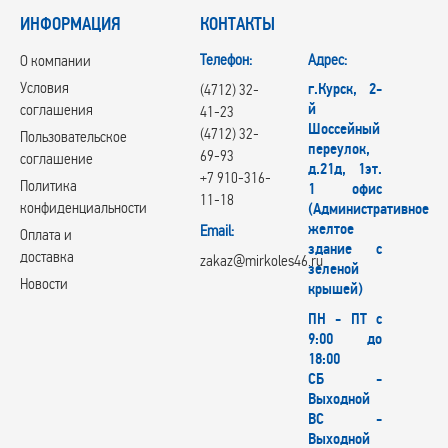
ИНФОРМАЦИЯ
КОНТАКТЫ
Телефон:
Адрес:
О компании
Условия
г.Курск, 2-
(4712) 32-
й
соглашения
41-23
Шоссейный
(4712) 32-
Пользовательское
переулок,
69-93
соглашение
д.21д, 1эт.
+7 910-316-
Политика
1 офис
11-18
конфиденциальности
(Административное
желтое
Email:
Оплата и
здание с
доставка
zakaz@mirkoles46.ru
зеленой
Новости
крышей)
ПН - ПТ с
9:00 до
18:00
СБ -
Выходной
ВС -
Выходной