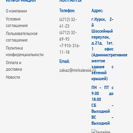
Телефон:
Адрес:
О компании
Условия
г.Курск, 2-
(4712) 32-
й
соглашения
41-23
Шоссейный
(4712) 32-
Пользовательское
переулок,
69-93
соглашение
д.21д, 1эт.
+7 910-316-
Политика
1 офис
11-18
конфиденциальности
(Административное
желтое
Email:
Оплата и
здание с
доставка
zakaz@mirkoles46.ru
зеленой
Новости
крышей)
ПН - ПТ с
9:00 до
18:00
СБ -
Выходной
ВС -
Выходной