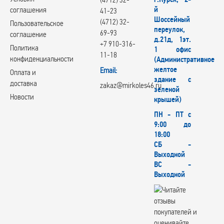
й
соглашения
41-23
Шоссейный
(4712) 32-
Пользовательское
переулок,
69-93
соглашение
д.21д, 1эт.
+7 910-316-
Политика
1 офис
11-18
конфиденциальности
(Административное
желтое
Email:
Оплата и
здание с
доставка
zakaz@mirkoles46.ru
зеленой
Новости
крышей)
ПН - ПТ с
9:00 до
18:00
СБ -
Выходной
ВС -
Выходной