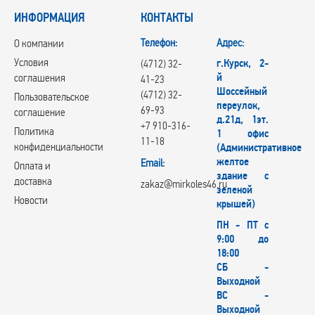
ИНФОРМАЦИЯ
КОНТАКТЫ
Телефон:
Адрес:
О компании
Условия
г.Курск, 2-
(4712) 32-
й
соглашения
41-23
Шоссейный
(4712) 32-
Пользовательское
переулок,
69-93
соглашение
д.21д, 1эт.
+7 910-316-
Политика
1 офис
11-18
конфиденциальности
(Административное
желтое
Email:
Оплата и
здание с
доставка
zakaz@mirkoles46.ru
зеленой
Новости
крышей)
ПН - ПТ с
9:00 до
18:00
СБ -
Выходной
ВС -
Выходной