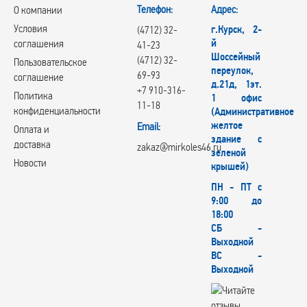
Телефон:
Адрес:
О компании
Условия
г.Курск, 2-
(4712) 32-
й
соглашения
41-23
Шоссейный
(4712) 32-
Пользовательское
переулок,
69-93
соглашение
д.21д, 1эт.
+7 910-316-
Политика
1 офис
11-18
конфиденциальности
(Административное
желтое
Email:
Оплата и
здание с
доставка
zakaz@mirkoles46.ru
зеленой
Новости
крышей)
ПН - ПТ с
9:00 до
18:00
СБ -
Выходной
ВС -
Выходной